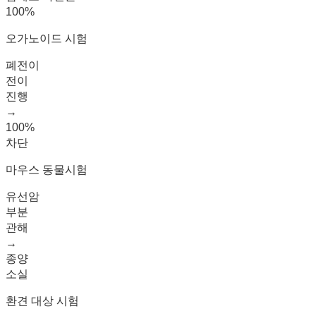
100%
오가노이드 시험
폐전이
전이
진행
→
100%
차단
마우스 동물시험
유선암
부분
관해
→
종양
소실
환견 대상 시험