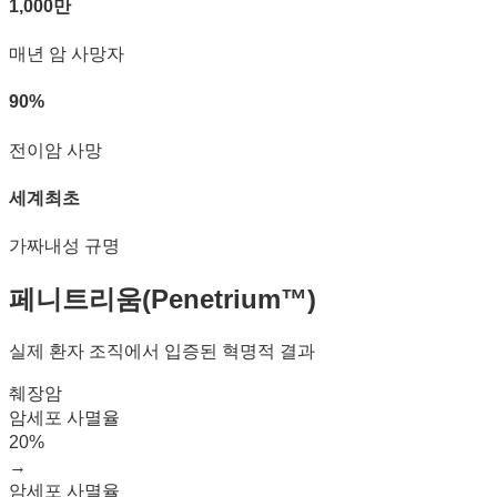
1,000만
매년 암 사망자
90%
전이암 사망
세계최초
가짜내성 규명
페니트리움(Penetrium™)
실제 환자 조직에서 입증된 혁명적 결과
췌장암
암세포 사멸율
20%
→
암세포 사멸율